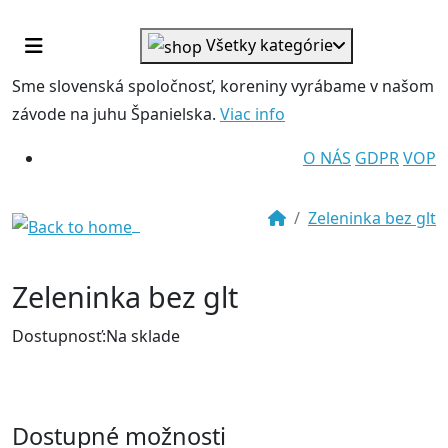
Všetky kategórie
Sme slovenská spoločnosť
, koreniny vyrábame v našom
závode na juhu Španielska.
Viac info
O NÁS
GDPR
VOP
Zeleninka bez glt
Zeleninka bez glt
Dostupnosť:
Na sklade
Dostupné možnosti