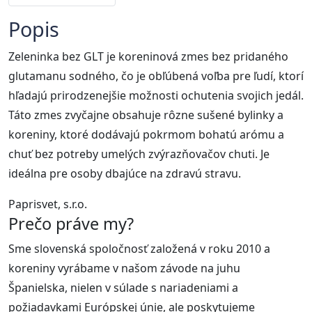
Popis
Zeleninka bez GLT je koreninová zmes bez pridaného
glutamanu sodného, čo je obľúbená voľba pre ľudí, ktorí
hľadajú prirodzenejšie možnosti ochutenia svojich jedál.
Táto zmes zvyčajne obsahuje rôzne sušené bylinky a
koreniny, ktoré dodávajú pokrmom bohatú arómu a
chuť bez potreby umelých zvýrazňovačov chuti. Je
ideálna pre osoby dbajúce na zdravú stravu.
Paprisvet, s.r.o.
Prečo práve my?
Sme slovenská spoločnosť založená v roku 2010 a
koreniny vyrábame v našom závode na juhu
Španielska, nielen v súlade s nariadeniami a
požiadavkami Európskej únie, ale poskytujeme