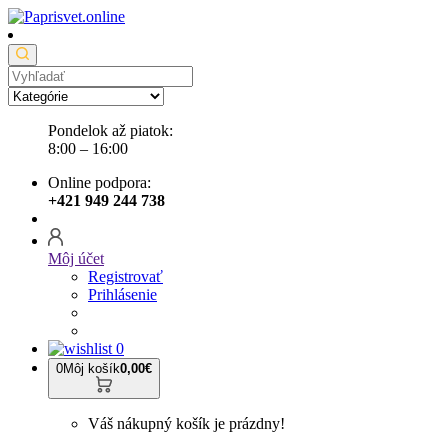
Pondelok až piatok:
8:00 – 16:00
Online podpora:
+421 949 244 738
Môj účet
Registrovať
Prihlásenie
0
0
Môj košík
0,00€
Váš nákupný košík je prázdny!