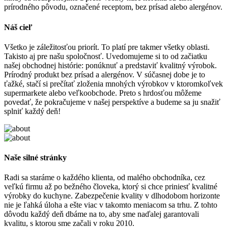
prírodného pôvodu, označené receptom, bez prísad alebo alergénov.
Náš cieľ
Všetko je záležitosťou priorít. To platí pre takmer všetky oblasti.
Takisto aj pre našu spoločnosť. Uvedomujeme si to od začiatku
našej obchodnej histórie: ponúknuť a predstaviť kvalitný výrobok.
Prírodný produkt bez prísad a alergénov. V súčasnej dobe je to
ťažké, stačí si prečítať zloženia mnohých výrobkov v ktoromkoľvek
supermarkete alebo veľkoobchode. Preto s hrdosťou môžeme
povedať, že pokračujeme v našej perspektíve a budeme sa ju snažiť
splniť každý deň!
Naše silné stránky
Radi sa staráme o každého klienta, od malého obchodníka, cez
veľkú firmu až po bežného človeka, ktorý si chce priniesť kvalitné
výrobky do kuchyne. Zabezpečenie kvality v dlhodobom horizonte
nie je ľahká úloha a ešte viac v takomto meniacom sa trhu. Z tohto
dôvodu každý deň dbáme na to, aby sme naďalej garantovali
kvalitu, s ktorou sme začali v roku 2010.