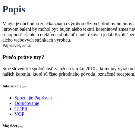
Popis
Magie je obchodná značka známa výrobou rôznych druhov bujónov a ko
litrovom balení by mohol byť bujón alebo tekutá koreninová zmes na
schopnosť rýchlo a efektívne obohatiť chuť rôznych jedál. Kvôli špe
alebo webových stránkach výrobcu.
Paprisvet, s.r.o.
Prečo práve my?
Sme slovenská spoločnosť založená v roku 2010 a koreniny vyrábame 
našich korenín, ktoré sú čisto prírodného pôvodu, označené receptom,
Informácie
Spoznajte Paprisvet
Doručovanie
GDPR
VOP
Môj účet