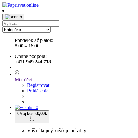
Pondelok až piatok:
8:00 – 16:00
Online podpora:
+421 949 244 738
Môj účet
Registrovať
Prihlásenie
0
0
Môj košík
0,00€
Váš nákupný košík je prázdny!