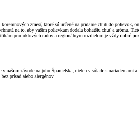
reninových zmesí, ktoré sú určené na pridanie chuti do polievok, om
vrhnutá na to, aby vašim polievkam dodala bohatšiu chuť a arómu. Tie
cifikám produktových radov a regionálnym rozdielom je vždy dobré pozr
v našom závode na juhu Španielska, nielen v súlade s nariadeniami a
 bez prísad alebo alergénov.