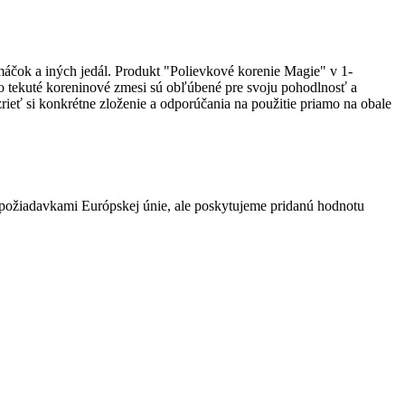
áčok a iných jedál. Produkt "Polievkové korenie Magie" v 1-
to tekuté koreninové zmesi sú obľúbené pre svoju pohodlnosť a
ieť si konkrétne zloženie a odporúčania na použitie priamo na obale
 požiadavkami Európskej únie, ale poskytujeme pridanú hodnotu