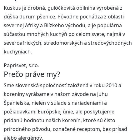
Kuskus je drobná, guľôčkovitá obilnina vyrobená z
dúška durum pšenice. Pôvodne pochádza z oblasti
severnej Afriky a Blízkeho východu, a je populárna
súčasťou mnohých kuchýň po celom svete, najmä v
severoafrických, stredomorských a stredovýchodných
kuchyniach.
Paprisvet, s.r.o.
Prečo práve my?
Sme slovenská spoločnosť založená v roku 2010 a
koreniny vyrábame v našom závode na juhu
Španielska, nielen v súlade s nariadeniami a
požiadavkami Európskej únie, ale poskytujeme
pridanú hodnotu našich korenín, ktoré sú čisto
prírodného pôvodu, označené receptom, bez prísad
alebo alergénov.