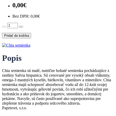
0,00€
Bez DPH:
0,00€
Pridať do košíka
Popis
Chia semienka sú malé, nutrične bohaté semienka pochádzajúce z
rastliny Salvia hispanica. Sú cenované pre vysoký obsah vlákniny,
omega-3 mastných kyselín, bielkovín, vitamínov a minerálov. Chia
semienka majú schopnosť absorbovať vodu až do 12-krát svojej
hmotnosti, vytvárajúc gélovité povlak, čo ich robí užitočnými pre
hydratáciu a ako prídavok do jogurtov, smoothies, a domácej
pekárne. Navyše, sú často používané ako superpotravina pre
zlepšenie trávenia a podporu srdcového zdravia.
Paprisvet, s.r.o.